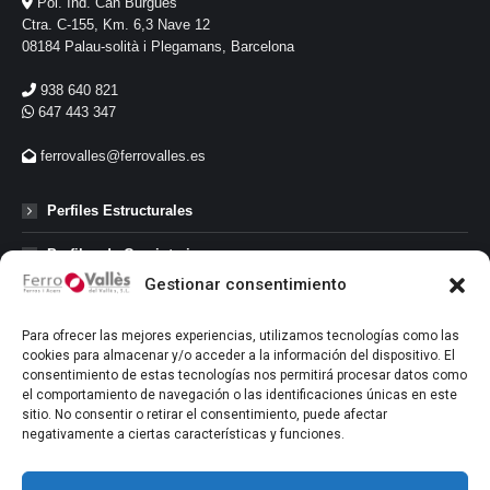
Pol. Ind. Can Burguès
Ctra. C-155, Km. 6,3 Nave 12
08184 Palau-solità i Plegamans, Barcelona
938 640 821
647 443 347
ferrovalles@ferrovalles.es
Perfiles Estructurales
Perfiles de Carpinteria
Gestionar consentimiento
Perfiles Comerciales
Para ofrecer las mejores experiencias, utilizamos tecnologías como las
Perfiles Abiertos
cookies para almacenar y/o acceder a la información del dispositivo. El
consentimiento de estas tecnologías nos permitirá procesar datos como
el comportamiento de navegación o las identificaciones únicas en este
Redondo Corrugado
sitio. No consentir o retirar el consentimiento, puede afectar
negativamente a ciertas características y funciones.
Tubos
Mallas