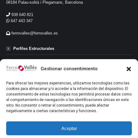
08184 Palau-solità i Plegamans, Barcelona
938 640 821
647 443 347
ferrovalles@ferrovalles.es
Perfiles Estructurales
Perfiles de Carpinteria
Gestionar consentimiento
Perfiles Comerciales
Para ofrecer las mejores experiencias, utilizamos tecnologías como las
Perfiles Abiertos
cookies para almacenar y/o acceder a la información del dispositivo. El
consentimiento de estas tecnologías nos permitirá procesar datos como
el comportamiento de navegación o las identificaciones únicas en este
Redondo Corrugado
sitio. No consentir o retirar el consentimiento, puede afectar
negativamente a ciertas características y funciones.
Tubos
Mallas
Aceptar
Chapas